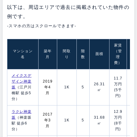
以下は、周辺エリアで過去に掲載されていた物件の
例です。
-スマホの方はスクロールできます-
家賃
マンション
築年
間取
階
（管
敷
面積
名
月
り
数
理
礼
費）
メイクスデ
11.7
ザイン神楽
2019
1
26.31
万円
坂
（江戸川
年4
1K
5
月
㎡
(5千
橋駅 徒歩5
月
ヶ
円)
分）
ラクレ神楽
12.9
2017
1
坂
（神楽坂
31.68
万円
年3
1K
5
月/
駅 徒歩6
㎡
(8千
月
ヶ
分）
円)