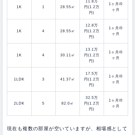
11.8万
1ヶ月/0
1K
1
28.55㎡
円(1.2万
ヶ月
円)
12.8万
1ヶ月/0
1K
4
28.55㎡
円(1.2万
ヶ月
円)
13.1万
1ヶ月/0
1K
4
30.11㎡
円(1.2万
ヶ月
円)
17.5万
1ヶ月/0
1LDK
3
41.37㎡
円(1.2万
ヶ月
円)
32.5万
1ヶ月/0
2LDK
5
82.0㎡
円(1.2万
ヶ月
円)
現在も複数の部屋が空いていますが、相場感として