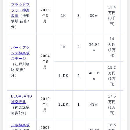
プラウドフ
13.4
ラット神楽
2015
1
万円
坂Ⅲ
（神楽
年3
1K
3
30㎡
月
(8千
坂駅 徒歩7
月
ヶ
円)
分）
14
1
34.67
万円
1K
2
月
パークアク
㎡
(1万
ヶ
シス神楽坂
円)
2004
ステージ
年8
（江戸川橋
月
15.2
駅 徒歩4
1
40.18
万円
分）
1LDK
2
月
㎡
(1万
ヶ
円)
LEGALAND
17.5
2019
2
神楽坂北
万円
年4
1LDK
1
43㎡
月
（神楽坂駅
(1万
月
ヶ
徒歩7分）
円)
ルネ神楽坂
18.5
2007
2