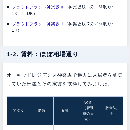
プラウドフラット神楽坂Ⅱ
（神楽坂駅 5分／間取り:
1K、1LDK）
プラウドフラット神楽坂Ⅲ
（神楽坂駅 7分／間取り:
1K）
1-2. 賃料：ほぼ相場通り
オーキッドレジデンス神楽坂で過去に入居者を募集
していた部屋とその家賃を抜粋してみました。
家賃
（管理
敷金/礼
間取り
階数
面積
費の目
金
安）