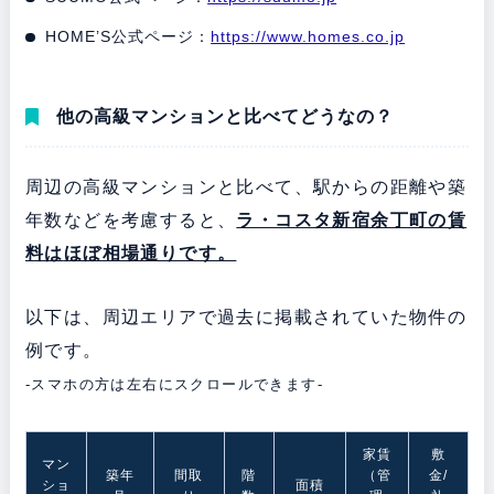
HOME’S公式ページ：
https://www.homes.co.jp
他の高級マンションと比べてどうなの？
周辺の高級マンションと比べて、駅からの距離や築
年数などを考慮すると、
ラ・コスタ新宿余丁町の賃
料は
ほぼ
相場通りです
。
以下は、周辺エリアで過去に掲載されていた物件の
例です。
-スマホの方は左右にスクロールできます-
家賃
敷
マン
築年
間取
階
（管
金/
ショ
面積