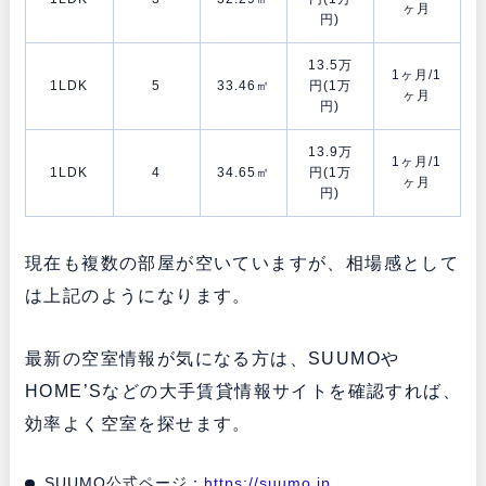
ヶ月
円)
13.5万
1ヶ月/1
1LDK
5
33.46㎡
円(1万
ヶ月
円)
13.9万
1ヶ月/1
1LDK
4
34.65㎡
円(1万
ヶ月
円)
現在も複数の部屋が空いていますが、相場感として
は上記のようになります。
最新の空室情報が気になる方は、SUUMOや
HOME’Sなどの大手賃貸情報サイトを確認すれば、
効率よく空室を探せます。
SUUMO公式ページ：
https://suumo.jp