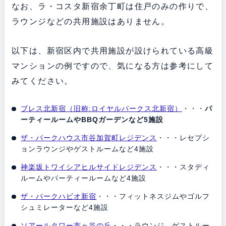
なお、ラ・コスタ新宿余丁町は住戸のみの作りで、
ラウンジなどの共用施設はありません。
以下は、新宿区内で共用施設が設けられている高級
マンションの例ですので、気になる方は参考にして
みてください。
ブレス北新宿（旧称:ロイヤルパークス北新宿）
・・・
パ
ーティールームやBBQガーデンなど5施設
ザ・パークハウス市谷加賀町レジデンス
・・・レセプシ
ョンラウンジやゲストルームなど4施設
神楽坂トワイシアヒルサイドレジデンス
・・・スタディ
ルームやパーティールームなど4施設
ザ・パークハビオ新宿
・・・フィットネスジムやゴルフ
シュミレーターなど4施設
ソアールタワー市ヶ谷の丘
・・・ラウンジ、ゲストルー