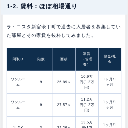
1-2. 賃料：ほぼ相場通り
ラ・コスタ新宿余丁町で過去に入居者を募集してい
た部屋とその家賃を抜粋してみました。
家賃
敷金/礼
間取り
階数
面積
（管理
金
費）
10.9万
ワンルー
1ヶ月/1
9
26.89㎡
円(1.2万
ム
ヶ月
円)
11.2万
ワンルー
1ヶ月/1
9
27.57㎡
円(1.2万
ム
ヶ月
円)
13.5万
1ヶ月/1
1LDK
3
32.29㎡
円(1万