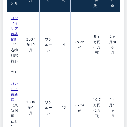
月
り
数
理
礼
ン名
費）
金
コン
フォ
リア
市谷
9.8
1ヶ
柳町
2007
ワン
25.36
万円
月/0
（牛
年10
ルー
4
㎡
(1万
ヶ
込柳
月
ム
円)
月
町駅
徒歩
3
分）
ガレ
リア
東新
宿
10.7
1ヶ
2009
ワン
（東
25.24
万円
月/1
年6
ルー
12
新宿
㎡
(1万
ヶ
月
ム
駅
円)
月
徒歩
2