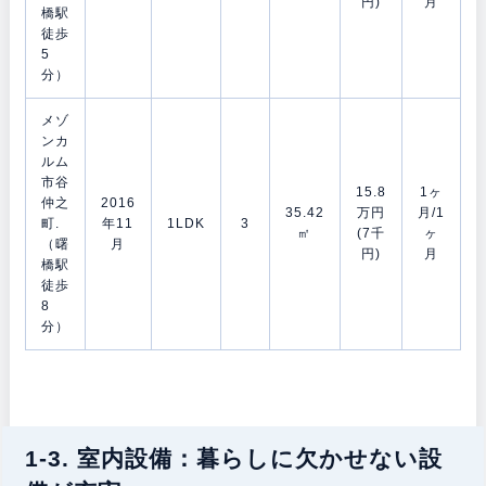
円)
月
橋駅
徒歩
5
分）
メゾ
ンカ
ルム
市谷
15.8
1ヶ
仲之
2016
35.42
万円
月/1
町.
年11
1LDK
3
㎡
(7千
ヶ
（曙
月
円)
月
橋駅
徒歩
8
分）
1-3. 室内設備：暮らしに欠かせない設