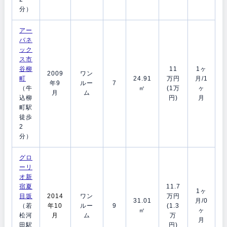
分）
アー
バネ
ック
ス市
谷柳
11
1ヶ
2009
ワン
町
24.91
万円
月/1
年9
ルー
7
（牛
㎡
(1万
ヶ
月
ム
込柳
円)
月
町駅
徒歩
2
分）
グロ
ーリ
オ新
宿夏
11.7
1ヶ
目坂
2014
ワン
万円
31.01
月/0
（若
年10
ルー
9
(1.3
㎡
ヶ
松河
月
ム
万
月
田駅
円)