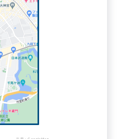
引用：
GoogleMap