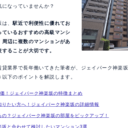
気になっていませんか？
坂は、
駅近で利便性に優れてお
っている
おすすめの高級マンシ
、
周辺に複数のマンションがあ
較することが大切です。
賃貸業界で長年働いてきた筆者が、ジェイパーク神楽
き以下のポイントを解説します。
評価！ジェイパーク神楽坂の特徴まとめ
知りたい方へ！ジェイパーク神楽坂の詳細情報
るの？ジェイパーク神楽坂の部屋をピックアップ！
楽坂と合わせて検討したいマンション3選