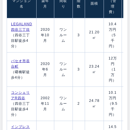
マンション
築年
間取
階
（管
金
面積
名
月
り
数
理
費）
LEGALAND
10.4
1
四谷三丁目
2020
ワン
万円
21.20
月
（四谷三丁
年10
ルー
3
（5
㎡
目駅徒歩4
月
ム
千
分）
円）
12万
パセオ市谷
0
2020
ワン
円
台町
23.24
月
年6
ルー
3
（1
（曙橋駅徒
㎡
月
ム
万
歩4分）
円）
コンシェリ
10.1
0
アR四谷
2002
ワン
万円
24.78
月
（四谷三丁
年11
ルー
2
（9.5
㎡
目駅徒歩4
月
ム
千
分）
円）
インプレス
14.5
1