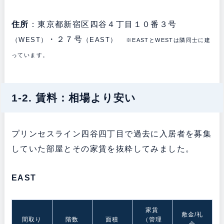
住所
：東京都新宿区四谷４丁目１０番３号
・２７号
（WEST）
（EAST）
※EASTとWESTは隣同士に建
っています。
1-2. 賃料：相場より安い
プリンセスライン四谷四丁目で過去に入居者を募集
していた部屋とその家賃を抜粋してみました。
EAST
家賃
敷金/礼
間取り
階数
面積
（管理
金