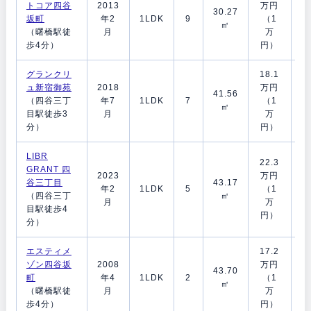
トコア四谷
2013
万円
30.27
月
坂町
年2
1LDK
9
（1
㎡
（曙橋駅徒
月
万
歩4分）
円）
グランクリ
18.1
1
ュ新宿御苑
2018
万円
41.56
月
（四谷三丁
年7
1LDK
7
（1
㎡
目駅徒歩3
月
万
分）
円）
LIBR
22.3
GRANT 四
1
2023
万円
谷三丁目
43.17
月
年2
1LDK
5
（1
（四谷三丁
㎡
月
万
目駅徒歩4
円）
分）
エスティメ
17.2
1
ゾン四谷坂
2008
万円
43.70
月
町
年4
1LDK
2
（1
㎡
（曙橋駅徒
月
万
歩4分）
円）