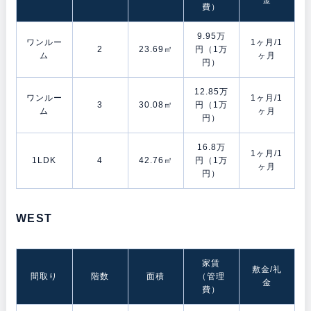
費）
9.95万
ワンルー
1ヶ月/1
2
23.69㎡
円（1万
ム
ヶ月
円）
12.85万
ワンルー
1ヶ月/1
3
30.08㎡
円（1万
ム
ヶ月
円）
16.8万
1ヶ月/1
1LDK
4
42.76㎡
円（1万
ヶ月
円）
WEST
家賃
敷金/礼
間取り
階数
面積
（管理
金
費）