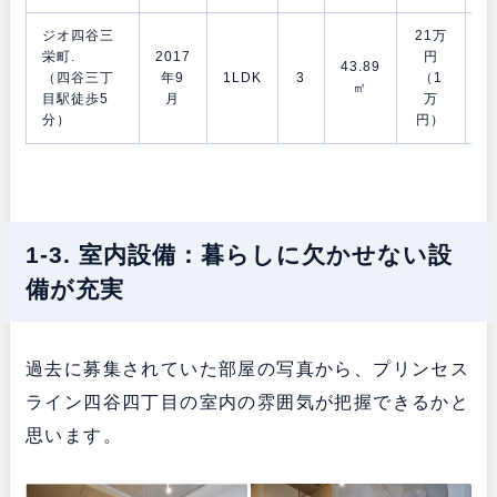
ジオ四谷三
21万
1
栄町.
2017
円
43.89
月
（四谷三丁
年9
1LDK
3
（1
㎡
目駅徒歩5
月
万
分）
円）
1-3. 室内設備：暮らしに欠かせない設
備が充実
過去に募集されていた部屋の写真から、プリンセス
ライン四谷四丁目の室内の雰囲気が把握できるかと
思います。