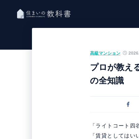
高級マンション
2026.
プロが教え
の全知識
「ライトコート四
「賃貸としてはい