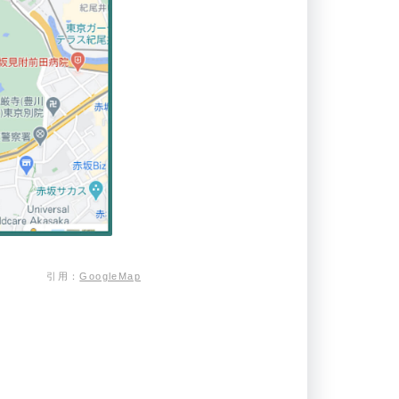
引用：
GoogleMap