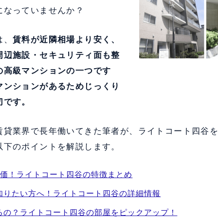
になっていませんか？
は、
賃料が近隣相場より安く、
周辺施設・セキュリティ面も整
の高級マンションの一つです
マンションがあるためじっくり
切です。
賃貸業界で長年働いてきた筆者が、ライトコート四谷
以下のポイントを解説します。
評価！ライトコート四谷の特徴まとめ
知りたい方へ！ライトコート四谷の詳細情報
るの？ライトコート四谷の部屋をピックアップ！