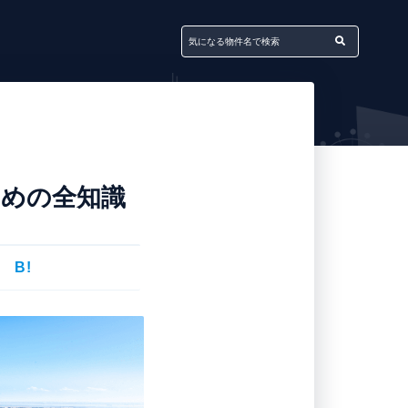
ための全知識
B!