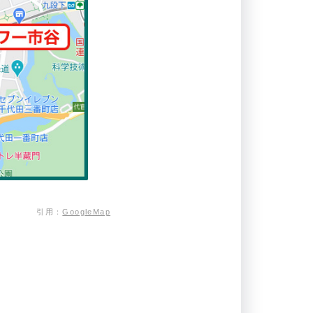
引用：
GoogleMap