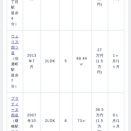
丁目
円)
駅
徒歩
4
分）
ウェ
リス
四ツ
27
谷
2013
万円
1ヶ
（信
68.44
年7
2LDK
5
(1.5
月/1
濃町
㎡
月
万
ヶ月
駅
円)
徒歩
7
分）
プラ
ティ
ーヌ
36.5
四谷
2007
万円
0ヶ
（曙
年10
2LDK
8
73㎡
(1.5
月/1
橋駅
月
万
ヶ月