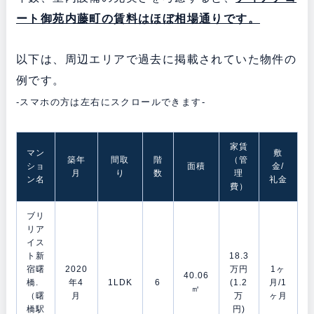
ート御苑内藤町の賃料はほぼ相場通りです。
以下は、周辺エリアで過去に掲載されていた物件の
例です。
-スマホの方は左右にスクロールできます-
家賃
マン
敷
築年
間取
階
（管
ショ
面積
金/
月
り
数
理
ン名
礼金
費）
ブリ
リア
イス
ト新
18.3
宿曙
2020
万円
1ヶ
40.06
橋.
年4
1LDK
6
(1.2
月/1
㎡
（曙
月
万
ヶ月
橋駅
円)