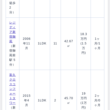
徒歩
2
分）
レジ
ディ
ア新
18.3
宿御
2006
万円
1ヶ
苑
42.67
年11
1LDK
11
(1.5
月/1
（新
㎡
月
万
ヶ月
宿御
円)
苑前
駅 5
分）
富久
クロ
スコ
ンフ
ォー
19
2015
2ヶ
トタ
45.70
万円
年4
1LDK
2
月/0
ワー
㎡
(1万
月
ヶ月
（新
円)