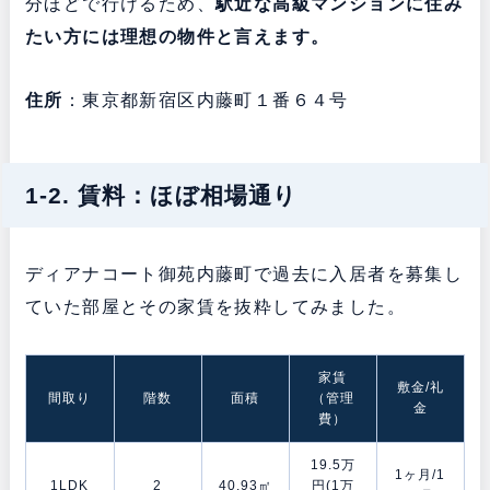
分ほどで行けるため、
駅近な高級マンションに住み
たい方には理想の物件と言えます。
住所
：東京都新宿区内藤町１番６４号
1-2. 賃料：ほぼ相場通り
ディアナコート御苑内藤町で過去に入居者を募集し
ていた部屋とその家賃を抜粋してみました。
家賃
敷金/礼
間取り
階数
面積
（管理
金
費）
19.5万
1ヶ月/1
1LDK
2
40.93㎡
円(1万