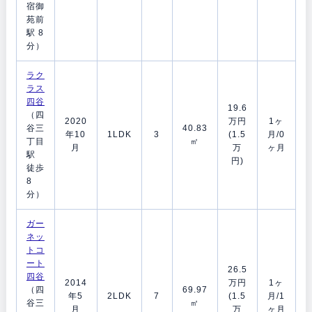
宿御
苑前
駅 8
分）
ラク
ラス
四谷
19.6
（四
2020
万円
1ヶ
谷三
40.83
年10
1LDK
3
(1.5
月/0
丁目
㎡
月
万
ヶ月
駅
円)
徒歩
8
分）
ガー
ネッ
トコ
ート
26.5
四谷
2014
万円
1ヶ
（四
69.97
年5
2LDK
7
(1.5
月/1
谷三
㎡
月
万
ヶ月