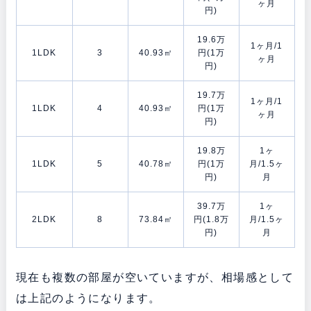
ヶ月
円)
19.6万
1ヶ月/1
1LDK
3
40.93㎡
円(1万
ヶ月
円)
19.7万
1ヶ月/1
1LDK
4
40.93㎡
円(1万
ヶ月
円)
19.8万
1ヶ
1LDK
5
40.78㎡
円(1万
月/1.5ヶ
円)
月
39.7万
1ヶ
2LDK
8
73.84㎡
円(1.8万
月/1.5ヶ
円)
月
現在も複数の部屋が空いていますが、相場感として
は上記のようになります。