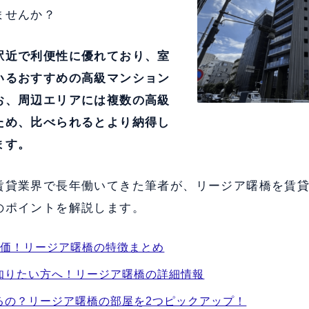
ませんか？
駅近で利便性に優れており、室
いる
おすすめの高級マンション
お、周辺エリアには複数の高級
ため、比べられるとより納得し
ます。
賃貸業界で長年働いてきた筆者が、リージア曙橋を賃
のポイントを解説します。
評価！リージア曙橋の特徴まとめ
知りたい方へ！リージア曙橋の詳細情報
るの？リージア曙橋の部屋を2つピックアップ！