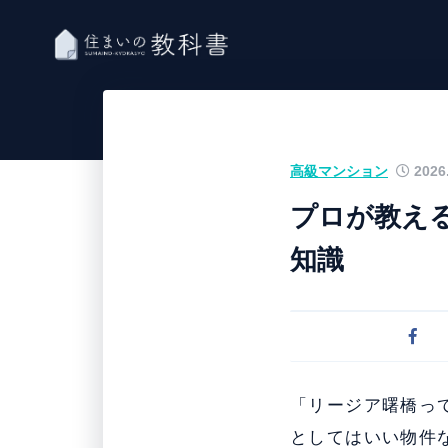
高級マンション
2026.
プロが教え
知識
「リージア曙橋っ
としてはいい物件