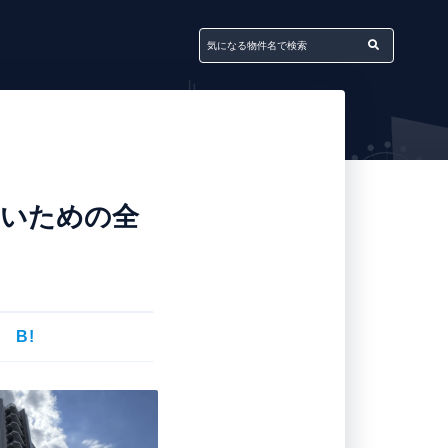
ないための全
B!