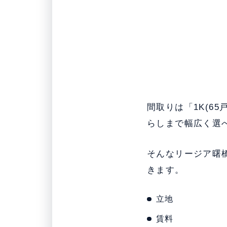
間取りは「1K(65
らしまで幅広く選
そんなリージア曙
きます。
立地
賃料