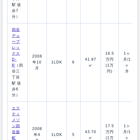
駅 徒
歩7
分）
四谷
デュ
ープ
レッ
クス
16.5
1ヶ
2008
D-
41.97
万円
月/1
年10
1LDK
6
R
（四
㎡
(1万
ヶ
月
谷三
円)
月
丁目
駅 徒
歩6
分）
エス
ティ
メゾ
ン四
17.5
1ヶ
2008
谷坂
43.70
万円
月/1
年4
1LDK
5
町
㎡
(1万
ヶ