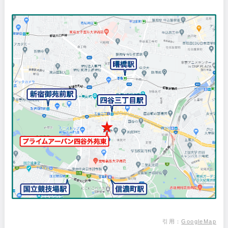
引用：
GoogleMap