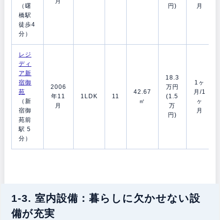
月
（曙
円)
月
橋駅
徒歩4
分）
レジ
ディ
ア新
18.3
宿御
1ヶ
2006
万円
苑
42.67
月/1
年11
1LDK
11
(1.5
（新
㎡
ヶ
月
万
宿御
月
円)
苑前
駅 5
分）
1-3. 室内設備：暮らしに欠かせない設
備が充実