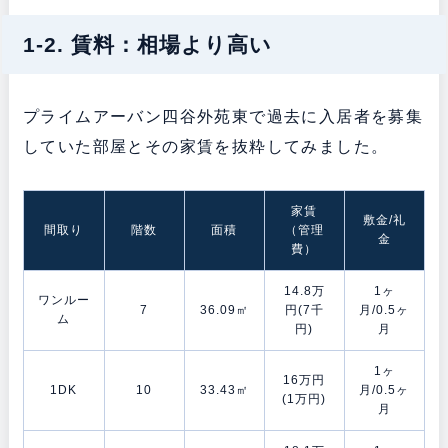
1-2. 賃料：相場より高い
プライムアーバン四谷外苑東で過去に入居者を募集
していた部屋とその家賃を抜粋してみました。
家賃
敷金/礼
間取り
階数
面積
（管理
金
費）
14.8万
1ヶ
ワンルー
7
36.09㎡
円(7千
月/0.5ヶ
ム
円)
月
1ヶ
16万円
1DK
10
33.43㎡
月/0.5ヶ
(1万円)
月