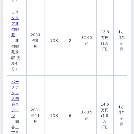
カス
タリ
ア新
宿御
13.8
1ヶ
苑
2003
32.60
万円
月/1
（新
年9
1DK
2
㎡
(1万
ヶ
宿御
月
円)
月
苑前
駅 徒
歩4
分）
パー
クア
クシ
ス四
谷ス
14.6
1ヶ
テー
2001
万円
34.82
月/1
ジ
年11
1DK
6
(1.5
㎡
ヶ
（四
月
万
月
谷三
円)
丁目