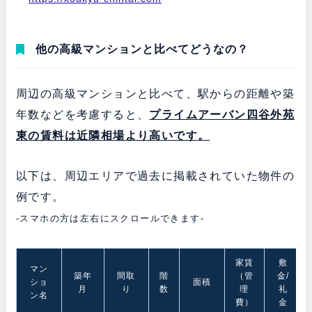
他の高級マンションと比べてどうなの？
周辺の高級マンションと比べて、駅からの距離や築
年数などを考慮すると、
プライムアーバン四谷外苑
東の賃料は近隣相場より高いです。
以下は、周辺エリアで過去に掲載されていた物件の
例です。
-スマホの方は左右にスクロールできます-
家賃
敷
マン
築年
間取
階
（管
金/
ショ
面積
月
り
数
理
礼
ン名
費）
金