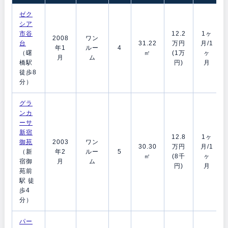
ゼク
シア
市谷
12.2
1ヶ
2008
ワン
台
31.22
万円
月/1
年1
ルー
4
（曙
㎡
(1万
ヶ
月
ム
橋駅
円)
月
徒歩8
分）
グラ
ンカ
ーサ
新宿
12.8
1ヶ
御苑
2003
ワン
30.30
万円
月/1
（新
年2
ルー
5
㎡
(8千
ヶ
宿御
月
ム
円)
月
苑前
駅 徒
歩4
分）
パー