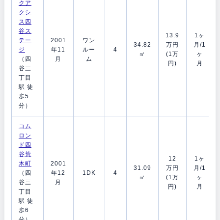
クア
クシ
ス四
谷ス
13.9
1ヶ
テー
2001
ワン
34.82
万円
月/1
ジ
年11
ルー
4
㎡
(1万
ヶ
（四
月
ム
円)
月
谷三
丁目
駅 徒
歩5
分）
コム
ロン
ド四
谷荒
12
1ヶ
木町
2001
31.09
万円
月/1
（四
年12
1DK
4
㎡
(1万
ヶ
谷三
月
円)
月
丁目
駅 徒
歩6
分）