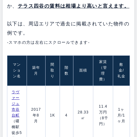
か、
テラス四谷の
賃料は相場より高いと言えます。
以下は、周辺エリアで過去に掲載されていた物件の
例です。
-スマホの方は左右にスクロールできます-
家賃
マン
間
敷
築年
階
（管
ショ
取
面積
金/
月
数
理
ン名
り
礼金
費）
ラヴ
ァー
ジュ
11.4
市谷
2017
1ヶ
28.33
万円
台町
年8
1K
4
月/1
㎡
（8千
（曙
月
ヶ月
円）
橋駅
徒歩5