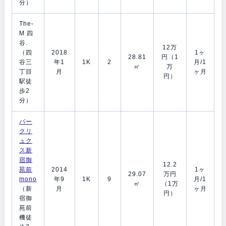
分）
The-
M 四
谷.
12万
（四
2018
1ヶ
28.81
円（1
谷三
年1
1K
2
月/1
㎡
万
丁目
月
ヶ月
円）
駅徒
歩2
分）
パー
クリ
ュク
ス新
宿御
12.2
苑前
2014
1ヶ
29.07
万円
mono
年9
1K
9
月/1
㎡
（1万
（新
月
ヶ月
円）
宿御
苑前
機徒