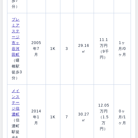
歩7
分）
プレ
ミア
ステ
ージ
11.1
市ヶ
2005
1ヶ
29.16
万円
谷河
年7
1K
3
月/0
㎡
（9千
田町
月
ヶ月
円）
（曙
橋駅
徒歩3
分）
メイ
ンス
テー
12.05
ジ信
2014
万円
0ヶ
濃町
30.27
年1
1K
7
（1.5
月/1
（信
㎡
月
万
ヶ月
濃町
円）
駅徒
歩6