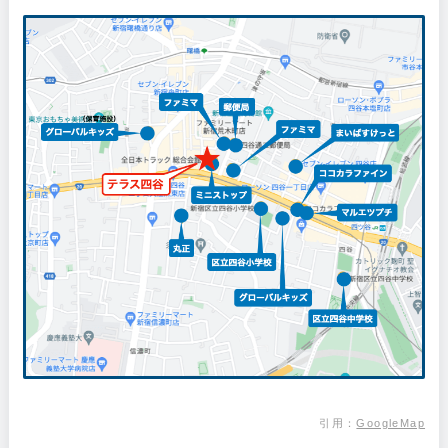
引用
：
GoogleMap