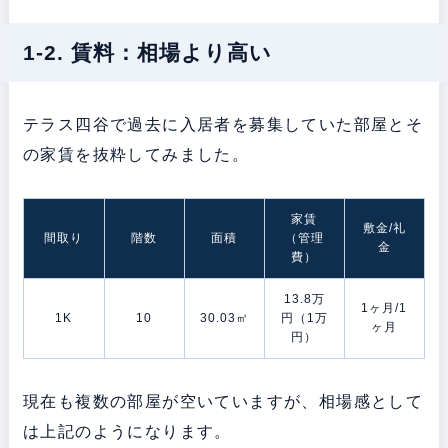
1-2. 賃料：相場より高い
テラス四谷で過去に入居者を募集していた部屋とそ
の家賃を抜粋してみました。
家賃
敷金/礼
間取り
階数
面積
（管理
金
費）
13.8万
1ヶ月/1
1K
10
30.03㎡
円（1万
ヶ月
円）
現在も複数の部屋が空いていますが、相場感として
は上記のようになります。