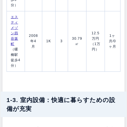
分）
エス
ティ
メゾ
ン四
12.5
2008
1ヶ
谷坂
30.79
万円
年4
1K
3
月/0
町
㎡
（1万
月
ヶ月
（曙
円）
橋駅
徒歩4
分）
1-3. 室内設備：快適に暮らすための設
備が充実