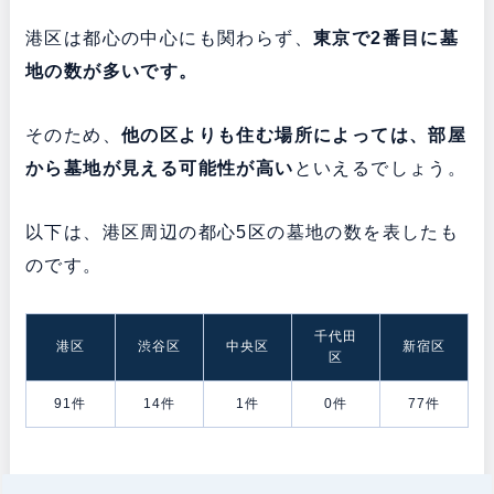
港区は都心の中心にも関わらず、
東京で2番目に墓
地の数が多いです。
そのため、
他の区よりも
住む場所によっては、部屋
から墓地が見える可能性が高い
といえるでしょう。
以下は、港区周辺の都心5区の墓地の数を表したも
のです。
千代田
港区
渋谷区
中央区
新宿区
区
91件
14件
1件
0件
77件